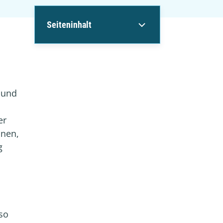
Seiteninhalt
 und
er
onen,
g
so