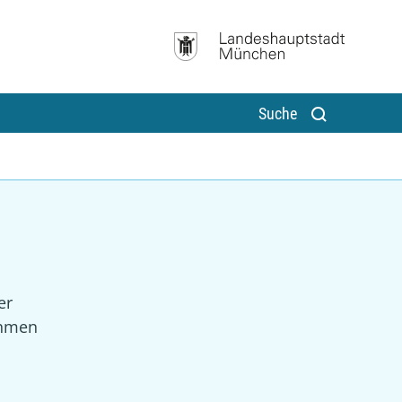
Suche
er
ahmen