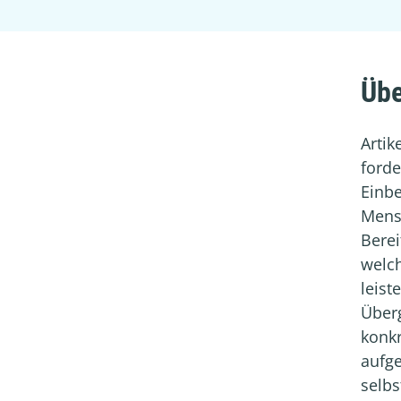
Übe
Artik
forde
Einbe
Mens
Berei
welch
leist
Über
konkr
aufg
selbs