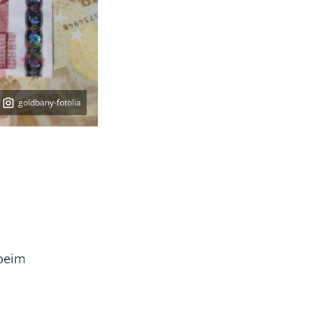
goldbany-fotolia
 beim