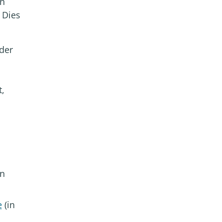
en
 Dies
der
t,
in
e
(in