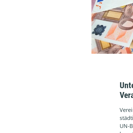
Unte
Ver
Verei
städ
UN-B