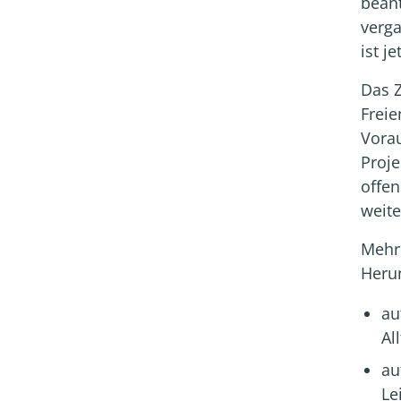
bean
verg
ist j
Das Z
Freie
Vorau
Proje
offe
weite
Mehr 
Herun
au
Al
au
Le