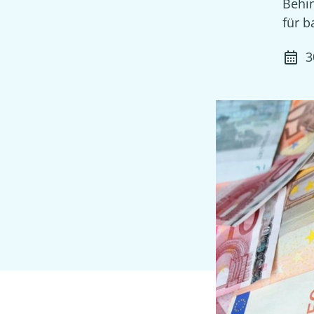
Behi
für b
3