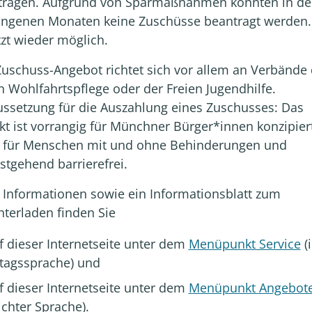
tragen. Aufgrund von Sparmaßnahmen konnten in d
angenen Monaten keine Zuschüsse beantragt werden.
etzt wieder möglich.
uschuss-Angebot richtet sich vor allem an Verbände 
n Wohlfahrtspflege oder der Freien Jugendhilfe.
ssetzung für die Auszahlung eines Zuschusses: Das
kt ist vorrangig für Münchner Bürger*innen konzipier
n für Menschen mit und ohne Behinderungen und
stgehend barrierefrei.
Informationen sowie ein Informationsblatt zum
terladen finden Sie
f dieser Internetseite unter dem
Menüpunkt Service
(
ltagssprache) und
f dieser Internetseite unter dem
Menüpunkt Angebot
ichter Sprache).