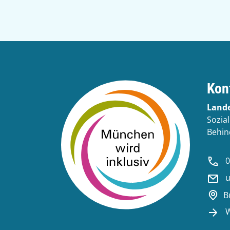
Kon
Land
Sozia
Behin
0
u
B
W