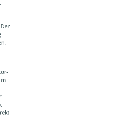
r
 Der
g
en,
tor-
 im
r
,
rekt