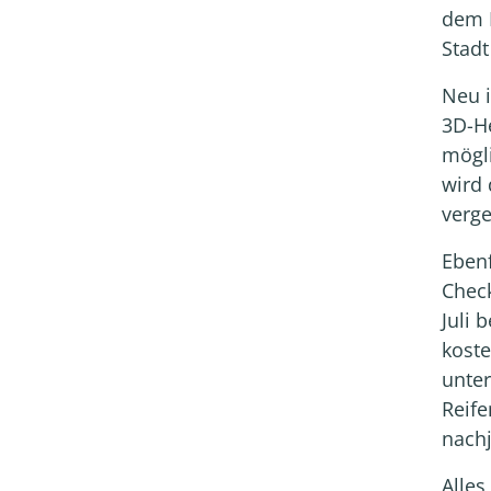
dem 
Stad
Neu i
3D-H
mögl
wird 
verg
Ebenf
Check
Juli
koste
unter
Reife
nachj
Alles