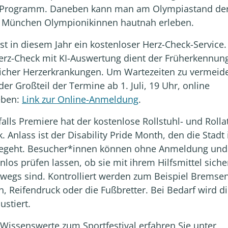
Programm. Daneben kann man am Olympiastand de
t München Olympionikinnen hautnah erleben.
st in diesem Jahr ein kostenloser Herz-Check-Service.
erz-Check mit KI-Auswertung dient der Früherkennun
icher Herzerkrankungen. Um Wartezeiten zu vermeid
der Großteil der Termine ab 1. Juli, 19 Uhr, online
eben:
Link zur Online-Anmeldung
.
alls Premiere hat der kostenlose Rollstuhl- und Rolla
. Anlass ist der Disability Pride Month, den die Stadt
 begeht. Besucher*innen können ohne Anmeldung und
nlos prüfen lassen, ob sie mit ihrem Hilfsmittel siche
wegs sind. Kontrolliert werden zum Beispiel Bremsen
n, Reifendruck oder die Fußbretter. Bei Bedarf wird di
ustiert.
 Wissenswerte zum Sportfestival erfahren Sie unter