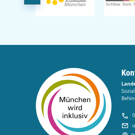
Kon
Land
Sozia
Behin
0
u