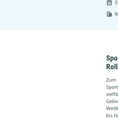
S
M
Spo
Rol
Zum 1
Sport
vielf
Gebo
Wettk
bis h