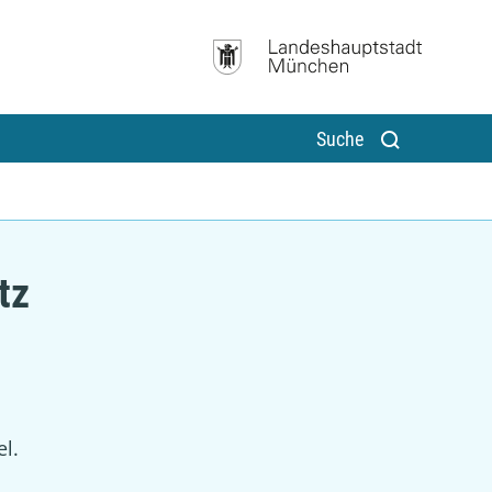
Suche
tz
l.