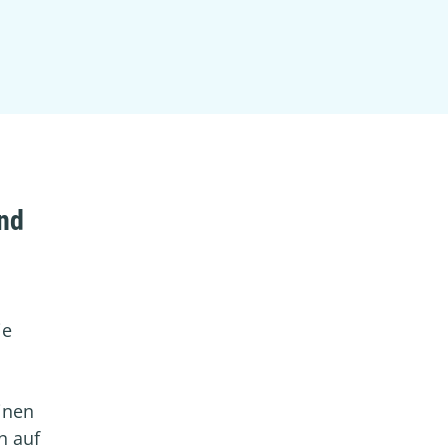
und
ie
inen
n auf